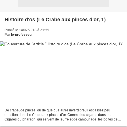
Histoire d'os (Le Crabe aux pinces d'or, 1)
Publié le 14/07/2018 à 21:59
Par
le-professeur
De crabe, de pinces, ou de quelque autre invertébré, il est assez peu
question dans Le Crabe aux pinces d’or. Comme les cigares dans Les
Cigares du pharaon, qui servent de leurre et de camouflage, les boîtes de
crabe sont un McGuffin (1) commode qui entraînera...