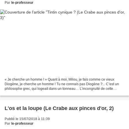
Par
le-professeur
« Je cherche un homme ! » Quant à moi, Milou, je fais comme ce vieux
Diogène, je cherche un homme ! Tu ne connais pas Diogène ?... C’est un
philosophe grec, qui logeait dans un tonneau… L’incongruité de cette
référence philosophique dans un album de Tintin...
L'os et la loupe (Le Crabe aux pinces d'or, 2)
Publié le 15/07/2018 à 11:39
Par
le-professeur